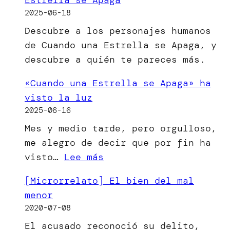
2025-06-18
Descubre a los personajes humanos
de Cuando una Estrella se Apaga, y
descubre a quién te pareces más.
«Cuando una Estrella se Apaga» ha
visto la luz
2025-06-16
Mes y medio tarde, pero orgulloso,
me alegro de decir que por fin ha
:
visto…
Lee más
«Cuando
[Microrrelato] El bien del mal
una
menor
Estrella
2020-07-08
se
El acusado reconoció su delito,
Apaga»