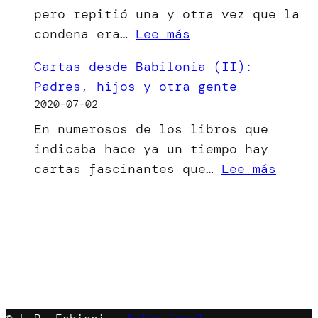
pero repitió una y otra vez que la
ha
:
condena era…
Lee más
visto
[Microrrelato]
la
Cartas desde Babilonia (II):
El
luz
Padres, hijos y otra gente
bien
2020-07-02
del
En numerosos de los libros que
mal
indicaba hace ya un tiempo hay
menor
:
cartas fascinantes que…
Lee más
Carta
desde
Babil
(II):
Padre
hijos
y