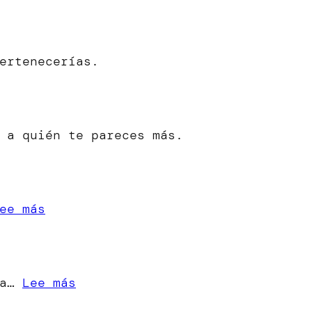
ertenecerías.
 a quién te pareces más.
:
ee más
«Cuando
una
Estrella
:
ra…
Lee más
se
[Microrrelato]
Apaga»