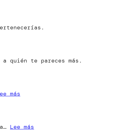
ertenecerías.
 a quién te pareces más.
:
ee más
«Cuando
una
Estrella
:
ra…
Lee más
se
[Microrrelato]
Apaga»