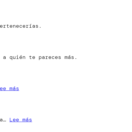
ertenecerías.
 a quién te pareces más.
:
ee más
«Cuando
una
Estrella
:
ra…
Lee más
se
[Microrrelato]
Apaga»