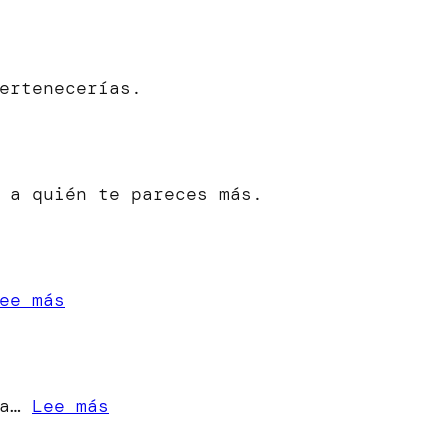
ertenecerías.
 a quién te pareces más.
:
ee más
«Cuando
una
Estrella
:
ra…
Lee más
se
[Microrrelato]
Apaga»