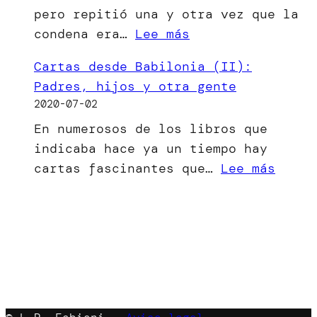
pero repitió una y otra vez que la
ha
:
condena era…
Lee más
visto
[Microrrelato]
la
Cartas desde Babilonia (II):
El
luz
Padres, hijos y otra gente
bien
2020-07-02
del
En numerosos de los libros que
mal
indicaba hace ya un tiempo hay
menor
:
cartas fascinantes que…
Lee más
Carta
desde
Babil
(II):
Padre
hijos
y