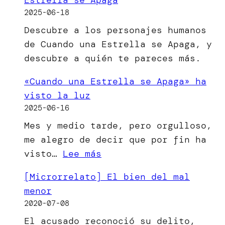
2025-06-18
Descubre a los personajes humanos
de Cuando una Estrella se Apaga, y
descubre a quién te pareces más.
«Cuando una Estrella se Apaga» ha
visto la luz
2025-06-16
Mes y medio tarde, pero orgulloso,
me alegro de decir que por fin ha
:
visto…
Lee más
«Cuando
[Microrrelato] El bien del mal
una
menor
Estrella
2020-07-08
se
El acusado reconoció su delito,
Apaga»