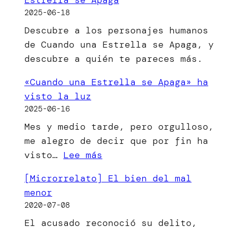
2025-06-18
Descubre a los personajes humanos
de Cuando una Estrella se Apaga, y
descubre a quién te pareces más.
«Cuando una Estrella se Apaga» ha
visto la luz
2025-06-16
Mes y medio tarde, pero orgulloso,
me alegro de decir que por fin ha
:
visto…
Lee más
«Cuando
[Microrrelato] El bien del mal
una
menor
Estrella
2020-07-08
se
El acusado reconoció su delito,
Apaga»