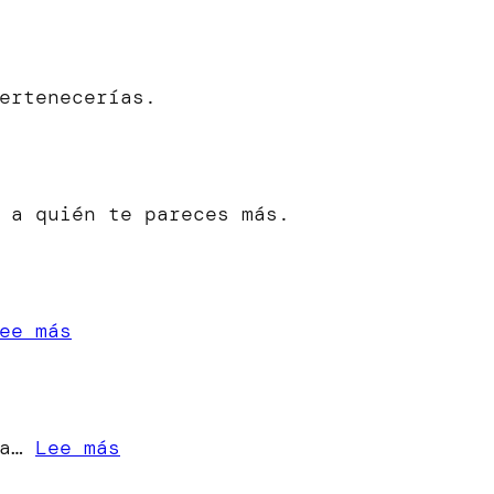
ertenecerías.
 a quién te pareces más.
:
ee más
«Cuando
una
Estrella
:
ra…
Lee más
se
[Microrrelato]
Apaga»