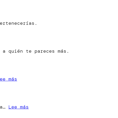
ertenecerías.
 a quién te pareces más.
:
ee más
«Cuando
una
Estrella
:
ra…
Lee más
se
[Microrrelato]
Apaga»