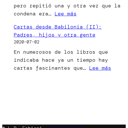
pero repitió una y otra vez que la
ha
:
condena era…
Lee más
visto
[Microrrelato]
la
Cartas desde Babilonia (II):
El
luz
Padres, hijos y otra gente
bien
2020-07-02
del
En numerosos de los libros que
mal
indicaba hace ya un tiempo hay
menor
:
cartas fascinantes que…
Lee más
Carta
desde
Babil
(II):
Padre
hijos
y