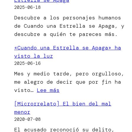
2025-06-18
Descubre a los personajes humanos
de Cuando una Estrella se Apaga, y
descubre a quién te pareces más.
«Cuando una Estrella se Apaga» ha
visto la luz
2025-06-16
Mes y medio tarde, pero orgulloso,
me alegro de decir que por fin ha
:
visto…
Lee más
«Cuando
[Microrrelato] El bien del mal
una
menor
Estrella
2020-07-08
se
El acusado reconoció su delito,
Apaga»