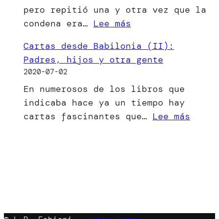
pero repitió una y otra vez que la
ha
:
condena era…
Lee más
visto
[Microrrelato]
la
Cartas desde Babilonia (II):
El
luz
Padres, hijos y otra gente
bien
2020-07-02
del
En numerosos de los libros que
mal
indicaba hace ya un tiempo hay
menor
:
cartas fascinantes que…
Lee más
Carta
desde
Babil
(II):
Padre
hijos
y