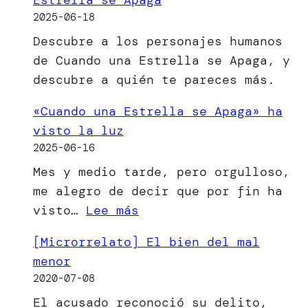
2025-06-18
Descubre a los personajes humanos
de Cuando una Estrella se Apaga, y
descubre a quién te pareces más.
«Cuando una Estrella se Apaga» ha
visto la luz
2025-06-16
Mes y medio tarde, pero orgulloso,
me alegro de decir que por fin ha
:
visto…
Lee más
«Cuando
[Microrrelato] El bien del mal
una
menor
Estrella
2020-07-08
se
El acusado reconoció su delito,
Apaga»