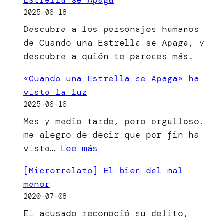
2025-06-18
Descubre a los personajes humanos
de Cuando una Estrella se Apaga, y
descubre a quién te pareces más.
«Cuando una Estrella se Apaga» ha
visto la luz
2025-06-16
Mes y medio tarde, pero orgulloso,
me alegro de decir que por fin ha
:
visto…
Lee más
«Cuando
[Microrrelato] El bien del mal
una
menor
Estrella
2020-07-08
se
El acusado reconoció su delito,
Apaga»