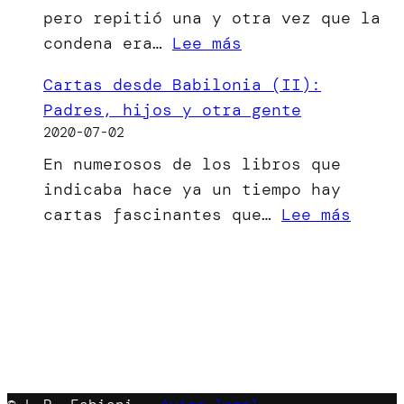
pero repitió una y otra vez que la
ha
:
condena era…
Lee más
visto
[Microrrelato]
la
Cartas desde Babilonia (II):
El
luz
Padres, hijos y otra gente
bien
2020-07-02
del
En numerosos de los libros que
mal
indicaba hace ya un tiempo hay
menor
:
cartas fascinantes que…
Lee más
Carta
desde
Babil
(II):
Padre
hijos
y