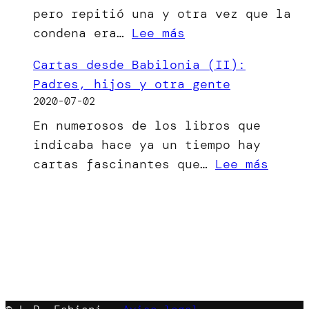
pero repitió una y otra vez que la
ha
:
condena era…
Lee más
visto
[Microrrelato]
la
Cartas desde Babilonia (II):
El
luz
Padres, hijos y otra gente
bien
2020-07-02
del
En numerosos de los libros que
mal
indicaba hace ya un tiempo hay
menor
:
cartas fascinantes que…
Lee más
Carta
desde
Babil
(II):
Padre
hijos
y