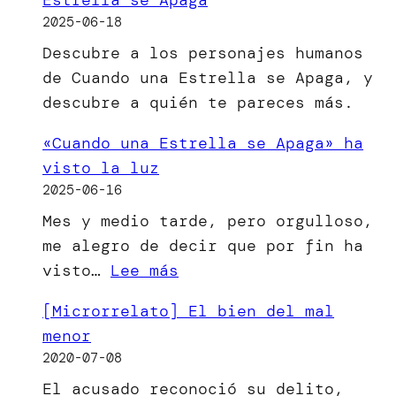
2025-06-18
Descubre a los personajes humanos
de Cuando una Estrella se Apaga, y
descubre a quién te pareces más.
«Cuando una Estrella se Apaga» ha
visto la luz
2025-06-16
Mes y medio tarde, pero orgulloso,
me alegro de decir que por fin ha
:
visto…
Lee más
«Cuando
[Microrrelato] El bien del mal
una
menor
Estrella
2020-07-08
se
El acusado reconoció su delito,
Apaga»