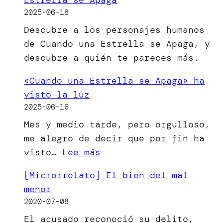
2025-06-18
Descubre a los personajes humanos
de Cuando una Estrella se Apaga, y
descubre a quién te pareces más.
«Cuando una Estrella se Apaga» ha
visto la luz
2025-06-16
Mes y medio tarde, pero orgulloso,
me alegro de decir que por fin ha
:
visto…
Lee más
«Cuando
[Microrrelato] El bien del mal
una
menor
Estrella
2020-07-08
se
El acusado reconoció su delito,
Apaga»