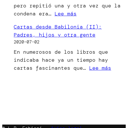
pero repitió una y otra vez que la
ha
:
condena era…
Lee más
visto
[Microrrelato]
la
Cartas desde Babilonia (II):
El
luz
Padres, hijos y otra gente
bien
2020-07-02
del
En numerosos de los libros que
mal
indicaba hace ya un tiempo hay
menor
:
cartas fascinantes que…
Lee más
Carta
desde
Babil
(II):
Padre
hijos
y