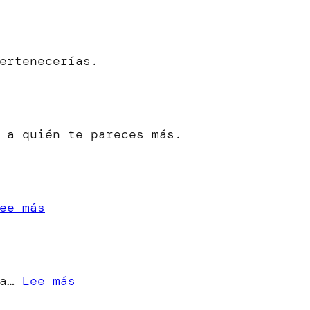
ertenecerías.
 a quién te pareces más.
:
ee más
«Cuando
una
Estrella
:
ra…
Lee más
se
[Microrrelato]
Apaga»