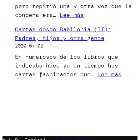
pero repitió una y otra vez que la
ha
:
condena era…
Lee más
visto
[Microrrelato]
la
Cartas desde Babilonia (II):
El
luz
Padres, hijos y otra gente
bien
2020-07-02
del
En numerosos de los libros que
mal
indicaba hace ya un tiempo hay
menor
:
cartas fascinantes que…
Lee más
Carta
desde
Babil
(II):
Padre
hijos
y