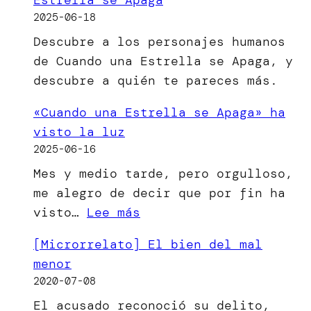
2025-06-18
Descubre a los personajes humanos
de Cuando una Estrella se Apaga, y
descubre a quién te pareces más.
«Cuando una Estrella se Apaga» ha
visto la luz
2025-06-16
Mes y medio tarde, pero orgulloso,
me alegro de decir que por fin ha
:
visto…
Lee más
«Cuando
[Microrrelato] El bien del mal
una
menor
Estrella
2020-07-08
se
El acusado reconoció su delito,
Apaga»